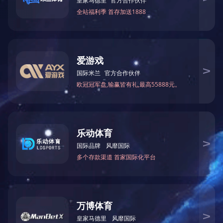
国内案例
国外案例
关于我们

关于我们
进一步了解

公司简介
企业文化
荣誉资质
发展历程
合作品牌
开云·体育-开云online（中国）