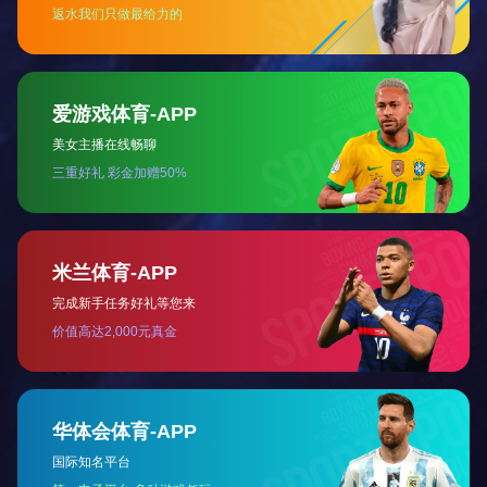
分类：
解决方案
发布时间：
2022-07-29 15:50:11
访问量：
0
概要:
概要:
详情
模块化数据中心同一平台上研发的机柜子系统、 供配电子系
统、制冷子系统、综合布线及动环 监控子系统等，支持各种
数据中心场景。
数据中心基础设施为 IT 设备提供承载、供电、 制冷等功能，
基础设施的可用性对数据中心的 正常运行至关重要。
子系统产品类型丰富，供配电、制冷、机柜等 子系统可以根
据不同场景融合，方案齐全。