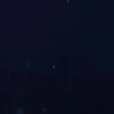
速响应机制，在规 避风
险的基础上，还能实现
攻击事件的溯源分析，
并给出针对性的 安全加
固建议，防止同类事件
再次发生。
扫二维码用手机看
首页
解决方案
弱电系统建设及智能化系统
信息安全整体解决方案
安全云解
决方案
开云·体育-开云online（中国） 网络建设方案
智能化机
房建设及动环监测
分支组网及移动办公
智能化组网解决方案
新闻资讯
公司新闻
行业新闻