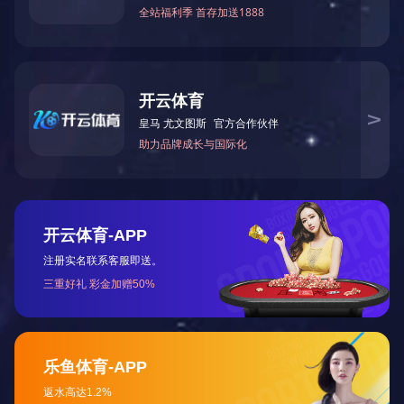
020-87566596
解决方案
您现在的位置：
首页
/
关于BOSS
/
安全云解决方案
解决方案
全部分类


安全云解决方案