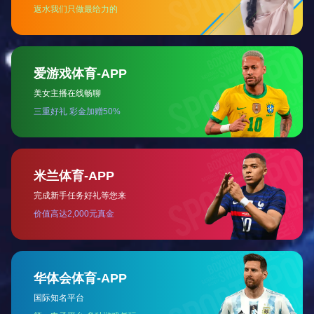
分类：
解决方案
发布时间：
2022-07-29 15:49:45
访问量：
0
概要:
概要:
详情
风险与挑战
云计算安全解决方案
云计算安全全景
下一代防火墙构建云管理平面与业务平面、虚拟机与宿主机、
不同安全级别的等保业务区、不同用户的虚拟网络以及虚拟机