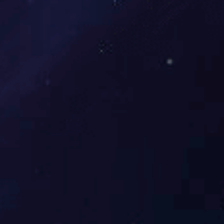
一体化优势。在云 外，
构建安全资源池与态势
感知平台之间的“云-网-
端”联动体系，从而真正
的实现安全闭环。
快速响应
结合安全设备之间、安
全设备和安全人工服务
之间的智能联动，可 构
建安全事件快速响应机
制。依托人机共智的快